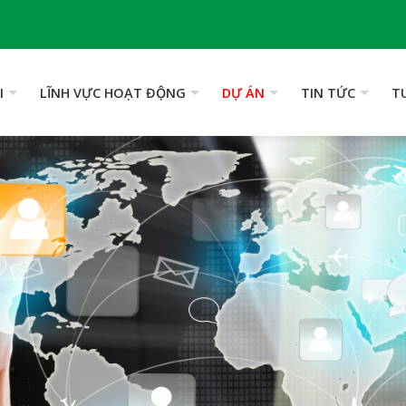
I
LĨNH VỰC HOẠT ĐỘNG
DỰ ÁN
TIN TỨC
T