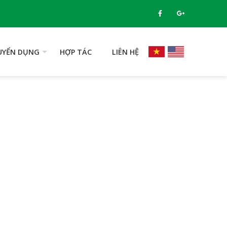
UYỂN DỤNG
HỢP TÁC
LIÊN HỆ