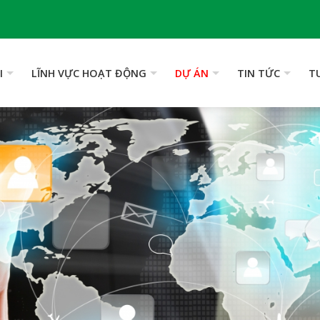
I
LĨNH VỰC HOẠT ĐỘNG
DỰ ÁN
TIN TỨC
T